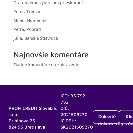
Gratulujeme výhercom prieskumu!
Peter, Trenčín
Milan, Humenné
Petra, Poprad
Júlia, Banská Štiavnica
Najnovšie komentáre
Žiadne komentáre na zobrazenie.
IČO: 35 792
752
PROFI CREDIT Slovakia,
DIČ:
s.r.o.
2021509270
Dôležité
Kli
Pribinova 25
IČ DPH:
dokumenty
zó
824 96 Bratislava
SK2021509270