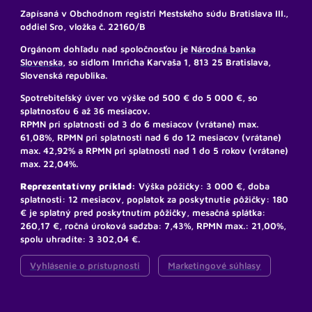
Zapísaná v Obchodnom registri Mestského súdu Bratislava III.,
oddiel Sro, vložka č. 22160/B
Orgánom dohľadu nad spoločnosťou je
Národná banka
Slovenska,
so sídlom Imricha Karvaša 1, 813 25 Bratislava,
Slovenská republika.
Spotrebiteľský úver vo výške od 500 € do 5 000 €, so
splatnosťou 6 až 36 mesiacov.
RPMN pri splatnosti od 3 do 6 mesiacov (vrátane) max.
61,08%, RPMN pri splatnosti nad 6 do 12 mesiacov (vrátane)
max. 42,92% a RPMN pri splatnosti nad 1 do 5 rokov (vrátane)
max. 22,04%.
Reprezentatívny príklad:
Výška pôžičky: 3 000 €, doba
splatnosti: 12 mesiacov, poplatok za poskytnutie pôžičky: 180
€ je splatný pred poskytnutím pôžičky, mesačná splátka:
260,17 €, ročná úroková sadzba: 7,43%, RPMN max.: 21,00%,
spolu uhradíte: 3 302,04 €.
Vyhlásenie o prístupnosti
Marketingové súhlasy
bezplatná infolinka